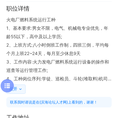
职位详情
火电厂燃料系统运行工种

1、基本要求:男女不限，电气、机械电专业优先，年
龄55以下，高中及以上学历;

2、上班方式:八小时倒班工作制，四班三倒，平均每
个月上班22~24天，每月至少休息9天

3、工作内容:火力发电厂燃料系统运行设备的操作和
巡查等运行管理工作;

4、工种岗位序列:学徒、巡检员、斗轮(堆取料)机司
机、主值班员、班长;

展开
5. 国家法定节假日上班三倍工资，过节有过节费，年
联系我时请说是在{滨海论坛人才网}上看到的，谢谢！
底有年终奖，超出上班时间算加班

有兴趣可电话联系王总：13827351585
工作地址