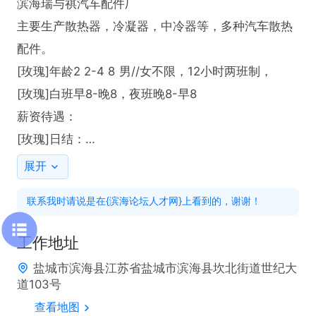
滨海瑞与祺汽车配件厂

主要生产散热器，冷凝器，中冷器等，多种汽车散热
配件。

[玫瑰]年龄2 2-4 8 男//女不限，12小时两班制，

[玫瑰]白班早8-晚8，夜班晚8-早8

薪资待遇：

[玫瑰]日结：

白班190元/天，夜班208元/天，压55个工时后日结，
展开
第7天发第6天的工资，以此类推

联系我时请说是在{滨海论坛人才网}上看到的，谢谢！
[玫瑰]月结：

白班190元/天；夜班219元/天;

工作地址
包吃有宿舍

盐城市滨海县江苏省盐城市滨海县坎北街道世纪大
地址：滨海县经济开发区北区

道103号
微电：18550662378
查看地图