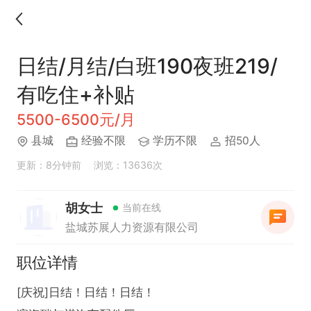
日结/月结/白班190夜班219/
有吃住+补贴
5500-6500元/月
县城
经验不限
学历不限
招50人
更新：8分钟前
浏览：13636次
胡女士
当前在线
盐城苏展人力资源有限公司
职位详情
[庆祝]日结！日结！日结！
