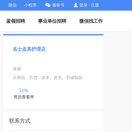
微信
小程序
服务号
登录
|
注册
蓝领招聘
事业单位招聘
微信找工作
名士皮具护理店
县城
日用品、百货 - 皮革、皮毛、羽绒制品
51%
简历查看率
联系方式