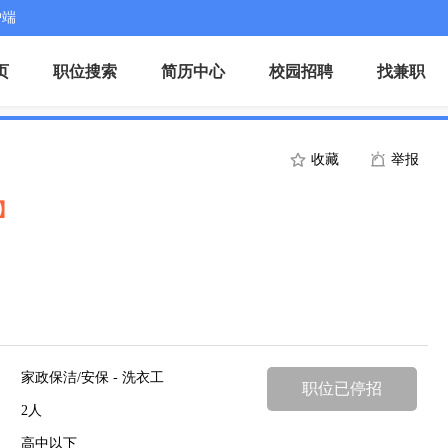
户端
页
职位搜索
简历中心
校园招聘
找兼职
收藏
举报
】
家政保洁/安保 - 洗衣工
职位已停招
2人
高中以下