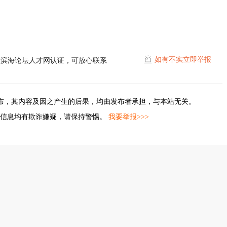
如有不实立即举报
过滨海论坛人才网认证，可放心联系
布，其内容及因之产生的后果，均由发布者承担，与本站无关。
的信息均有欺诈嫌疑，请保持警惕。
我要举报>>>