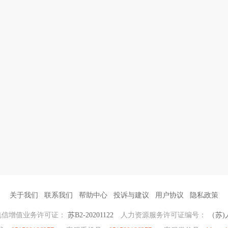
关于我们
联系我们
帮助中心
投诉与建议
用户协议
隐私政策
电信增值业务许可证：
苏B2-20201122
人力资源服务许可证编号：
（苏)人