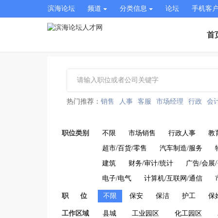
滨海论坛
频道
分类信息
论坛
手机客
首
热门推荐：
销售
人事
客服
市场经理
行政
会
职位类别
不限
市场销售
行政人事
教
超市/百货/零售
汽车制造/服务
建筑
财务/审计/统计
广告/会展
电子/电气
计算机/互联网/通信
职 位
不限
保安
保洁
护工
保
工作区域
县城
工业园区
化工园区