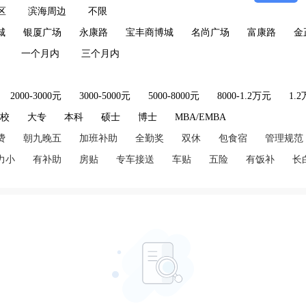
区
滨海周边
不限
城
银厦广场
永康路
宝丰商博城
名尚广场
富康路
金
一个月内
三个月内
2000-3000元
3000-5000元
5000-8000元
8000-1.2万元
1.
技校
大专
本科
硕士
博士
MBA/EMBA
费
朝九晚五
加班补助
全勤奖
双休
包食宿
管理规范
力小
有补助
房贴
专车接送
车贴
五险
有饭补
长