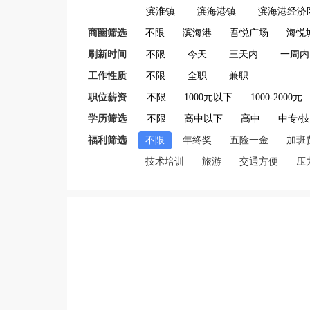
滨淮镇
滨海港镇
滨海港经济
商圈筛选
不限
滨海港
吾悦广场
海悦
刷新时间
不限
今天
三天内
一周内
工作性质
不限
全职
兼职
职位薪资
不限
1000元以下
1000-2000元
学历筛选
不限
高中以下
高中
中专/
福利筛选
不限
年终奖
五险一金
加班
技术培训
旅游
交通方便
压