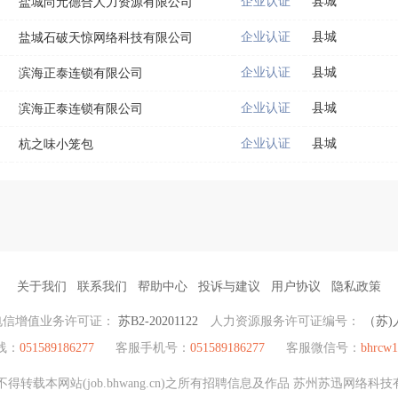
企业认证
县城
盐城尚元德合人力资源有限公司
企业认证
县城
盐城石破天惊网络科技有限公司
企业认证
县城
滨海正泰连锁有限公司
企业认证
县城
滨海正泰连锁有限公司
企业认证
县城
杭之味小笼包
关于我们
联系我们
帮助中心
投诉与建议
用户协议
隐私政策
电信增值业务许可证：
苏B2-20201122
人力资源服务许可证编号：
（苏)人
线：
051589186277
客服手机号：
051589186277
客服微信号：
bhrcw1
转载本网站(job.bhwang.cn)之所有招聘信息及作品 苏州苏迅网络