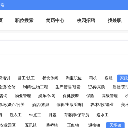
户端
页
职位搜索
简历中心
校园招聘
找兼职
计
育培训
普工/技工
餐饮休闲
淘宝职位
司机
客服
家政
物流/仓储
制药/生物工程
生产管理/研发
贸易/采购
质控/安
/咨询
物业管理
娱乐/休闲
保健按摩
保险
高级管理
市场/媒介/公关
酒店/旅游
编辑/出版/印刷
农/林/牧/渔业
美术
姆
洗衣工
钟点工
月嫂
育婴师/保育员
送水工
农业园区
五汛镇
蔡桥镇
正红镇
通榆镇
天场镇