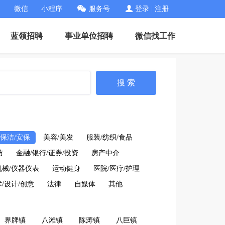
微信
小程序
服务号
登录
|
注册
蓝领招聘
事业单位招聘
微信找工作
搜 索
保洁/安保
美容/美发
服装/纺织/食品
防
金融/银行/证券/投资
房产中介
机械/仪器仪表
运动健身
医院/医疗/护理
/设计/创意
法律
自媒体
其他
界牌镇
八滩镇
陈涛镇
八巨镇