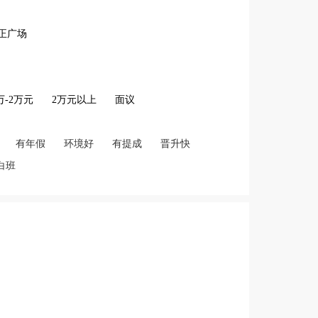
正广场
2万-2万元
2万元以上
面议
有年假
环境好
有提成
晋升快
白班