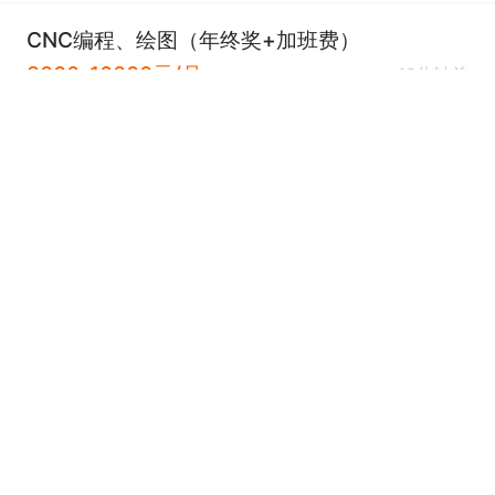
CNC编程、绘图（年终奖+加班费）
8000-10000元/月
12分钟前
天场镇
3年
高中
雀来宝科技江苏有限公司
认证
快递员
薪资面议
12分钟前
县城
经验不限
学历不限
滨海优通快递有限公司
认证
线上宣传员（日结+在家可做+短期兼职）
兼
228元/天（日结）
13分钟前
不限
经验不限
学历不限